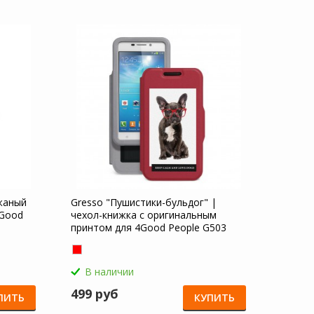
жаный
Gresso "Пушистики-бульдог" |
4Good
чехол-книжка с оригинальным
принтом для 4Good People G503
В наличии
499 руб
ПИТЬ
КУПИТЬ