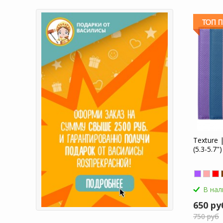
Texture 
(5.3-5.7
В нал
650 ру
750 руб