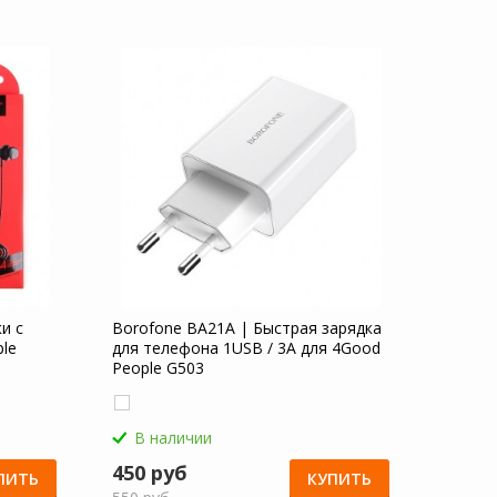
и с
Borofone BA21A | Быстрая зарядка
le
для телефона 1USB / 3A для 4Good
People G503
В наличии
450 руб
ПИТЬ
КУПИТЬ