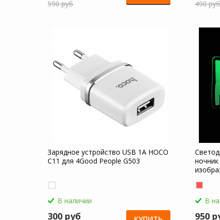
590 руб
490 ру
Зарядное устройство USB 1A HOCO
Светод
C11 для 4Good People G503
ночник
изобра
4Good 
В наличии
В н
300 руб
950 р
КУПИТЬ