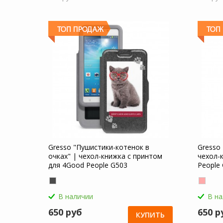
Gresso "Пушистики-котенок в
Gresso
очках" | чехол-книжка с принтом
чехол-
для 4Good People G503
People
В наличии
В н
650 руб
650 р
КУПИТЬ