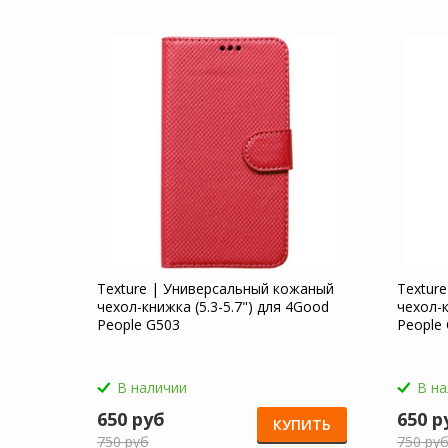
Texture | Универсальный кожаный
Textur
чехол-книжка (5.3-5.7") для 4Good
чехол-к
People G503
People
В наличии
В н
650 руб
650 р
КУПИТЬ
750 руб
750 ру