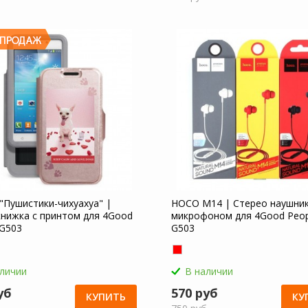
 "Пушистики-чихуахуа" |
HOCO M14 | Стерео наушник
книжка с принтом для 4Good
микрофоном для 4Good Peop
 G503
G503
аличии
В наличии
уб
570 руб
КУПИТЬ
КУ