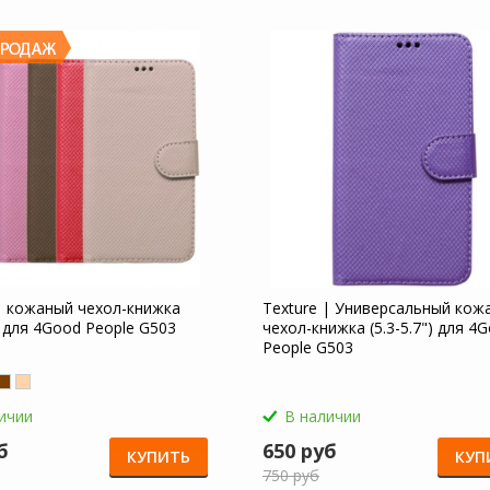
| кожаный чехол-книжка
Texture | Универсальный кож
") для 4Good People G503
чехол-книжка (5.3-5.7") для 4
People G503
ичии
В наличии
б
650 руб
КУПИТЬ
КУП
750 руб