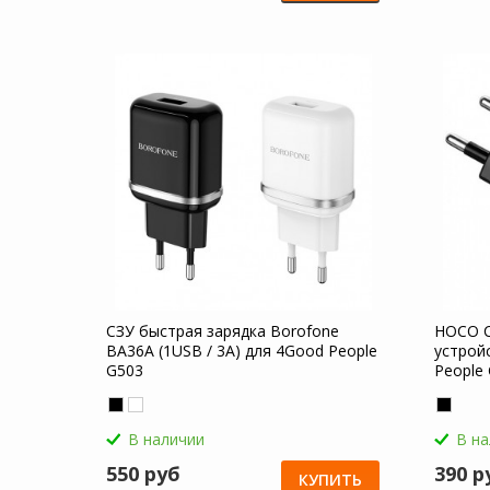
СЗУ быстрая зарядка Borofone
HOCO C
BA36A (1USB / 3A) для 4Good People
устрой
G503
People
В наличии
В н
550 руб
390 р
КУПИТЬ