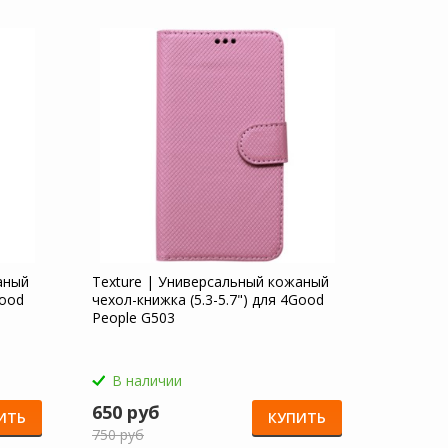
аный
Texture | Универсальный кожаный
Good
чехол-книжка (5.3-5.7") для 4Good
People G503
В наличии
650 руб
ИТЬ
КУПИТЬ
750 руб