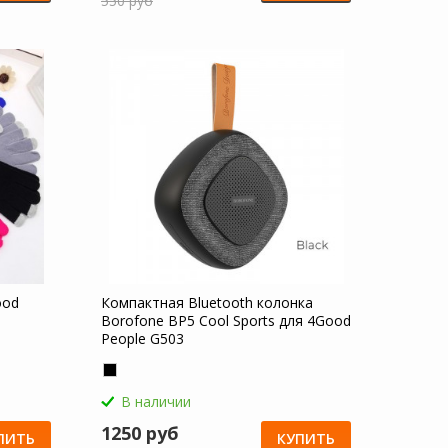
550 руб
ood
Компактная Bluetooth колонка
Borofone BP5 Cool Sports для 4Good
People G503
В наличии
1250 руб
ПИТЬ
КУПИТЬ