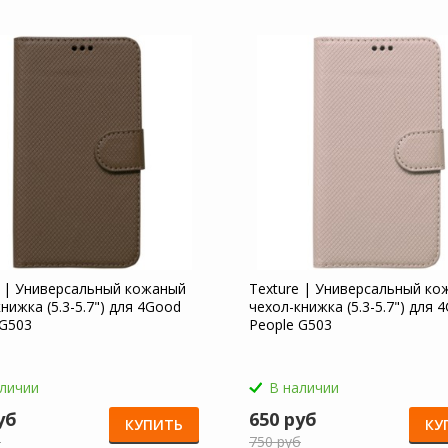
e | Универсальный кожаный
Texture | Универсальный ко
нижка (5.3-5.7") для 4Good
чехол-книжка (5.3-5.7") для 
 G503
People G503
аличии
В наличии
уб
650 руб
КУПИТЬ
КУ
б
750 руб