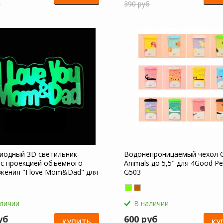
б
390 руб
иодный 3D светильник-
Водонепроницаемый чехол 
 с проекцией объемного
Animals до 5,5" для 4Good Pe
жения "I love Mom&Dad" для
G503
People G503
аличии
В наличии
уб
600 руб
КУПИТЬ
КУ