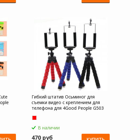
Cute
Гибкий штатив Осьминог для
ople
съемки видео с креплением для
телефона для 4Good People G503
В наличии
470 руб
ПИТЬ
КУПИТЬ