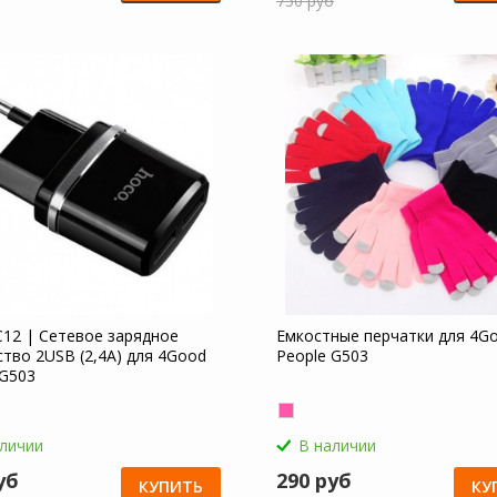
750 руб
12 | Сетевое зарядное
Емкостные перчатки для 4G
ство 2USB (2,4А) для 4Good
People G503
 G503
аличии
В наличии
уб
290 руб
КУПИТЬ
КУ