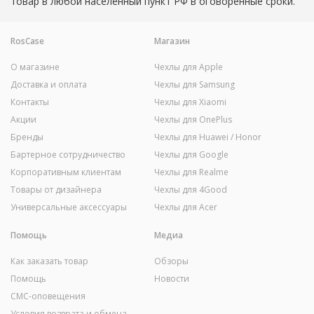
товар в любой населенный пункт РФ в оговоренные сроки.
RosCase
Магазин
О магазине
Чехлы для Apple
Доставка и оплата
Чехлы для Samsung
Контакты
Чехлы для Xiaomi
Акции
Чехлы для OnePlus
Бренды
Чехлы для Huawei / Honor
Бартерное сотрудничество
Чехлы для Google
Корпоративным клиентам
Чехлы для Realme
Товары от дизайнера
Чехлы для 4Good
Универсальные аксессуары
Чехлы для Acer
Помощь
Медиа
Как заказать товар
Обзоры
Помощь
Новости
СМС-оповещения
Условия возврата и обмена