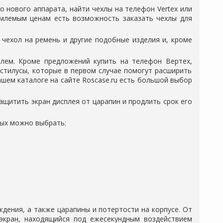
го нового аппарата, найти
чехлы на телефон Vertex
или
риемлемым ценам есть возможность
заказать чехлы для
 чехол на ремень и другие подобные изделия и, кроме
облем. Кроме предложений
купить на телефон Вертех,
 стилусы, которые в первом случае помогут расширить
ашем каталоге на сайте Roscase.ru есть большой выбор
щитить экран дисплея от царапин и продлить срок его
рых можно выбрать:
дения, а также царапины и потертости на корпусе. От
 экран, находящийся под ежесекундным воздействием