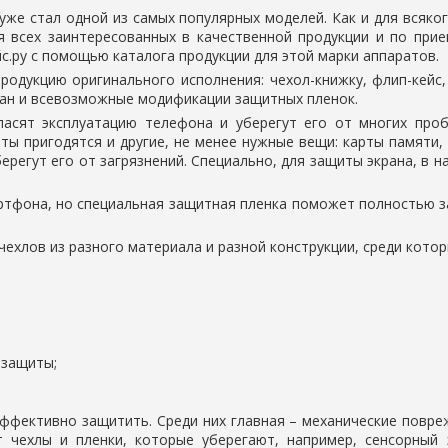
уже стал одной из самых популярных моделей. Как и для всяко
ля всех заинтересованных в качественной продукции и по п
с.ру с помощью каталога продукции для этой марки аппаратов.
одукцию оригинального исполнения: чехол-книжку, флип-кейс,
кран и всевозможные модификации защитных пленок.
пасят эксплуатацию телефона и уберегут его от многих пр
ты пригодятся и другие, не менее нужные вещи: карты памяти,
регут его от загрязнений. Специально, для защиты экрана, в н
ртфона, но специальная защитная пленка поможет полностью за
ехлов из разного материала и разной конструкции, среди кото
 защиты;
ффективно защитить. Среди них главная – механические повреж
 чехлы и пленки, которые уберегают, например, сенсорный