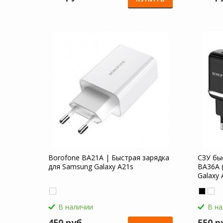
Borofone BA21A | Быстрая зарядка
СЗУ бы
для Samsung Galaxy A21s
BA36A 
Galaxy 
В наличии
В н
450 руб
550 р