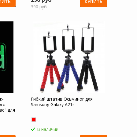
ПИТЬ
КУПИТЬ
390 руб
к-
Гибкий штатив Осьминог для
ого
Samsung Galaxy A21s
ad" для
В наличии