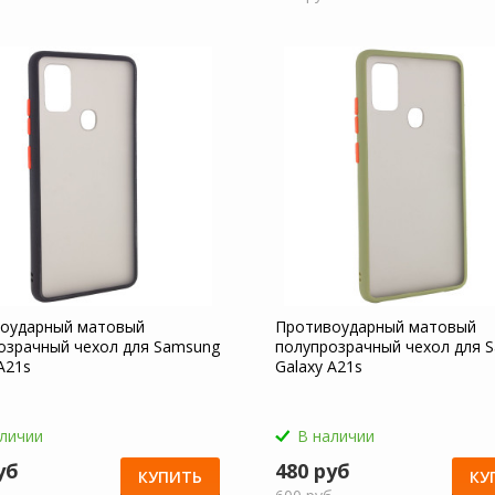
оударный матовый
Противоударный матовый
озрачный чехол для Samsung
полупрозрачный чехол для 
A21s
Galaxy A21s
аличии
В наличии
уб
480 руб
КУПИТЬ
КУ