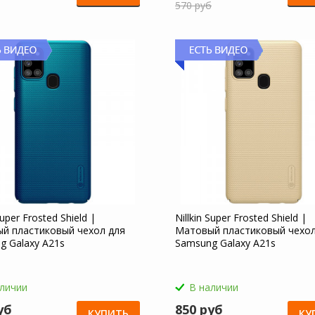
570 руб
Super Frosted Shield |
Nillkin Super Frosted Shield |
й пластиковый чехол для
Матовый пластиковый чехол
g Galaxy A21s
Samsung Galaxy A21s
аличии
В наличии
уб
850 руб
КУПИТЬ
КУ