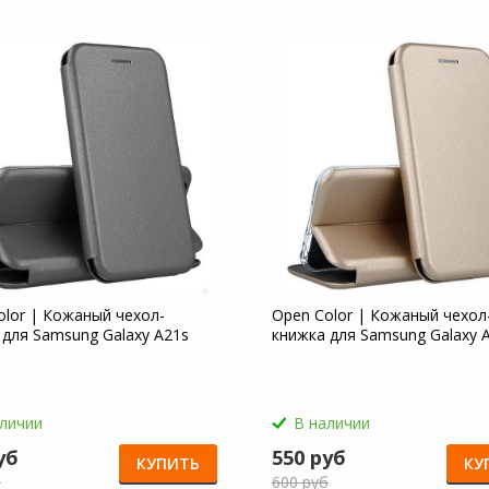
olor | Кожаный чехол-
Open Color | Кожаный чехол
 для Samsung Galaxy A21s
книжка для Samsung Galaxy 
аличии
В наличии
уб
550 руб
КУПИТЬ
КУ
б
600 руб