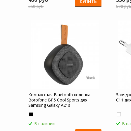
КУПИТЬ
550 руб
590 ру
Компактная Bluetooth колонка
Зарядн
Borofone BP5 Cool Sports для
C11 дл
Samsung Galaxy A21s
В наличии
В н