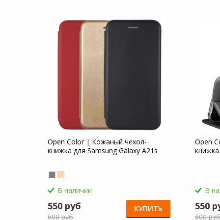
Open Color | Кожаный чехол-
Open C
книжка для Samsung Galaxy A21s
книжка
В наличии
В н
550 руб
550 р
КУПИТЬ
600 руб
600 ру