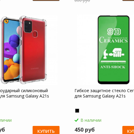
б
600 руб
оударный силиконовый
Гибкое защитное стекло Cer
для Samsung Galaxy A21s
для Samsung Galaxy A21s
аличии
В наличии
уб
450 руб
КУПИТЬ
КУ