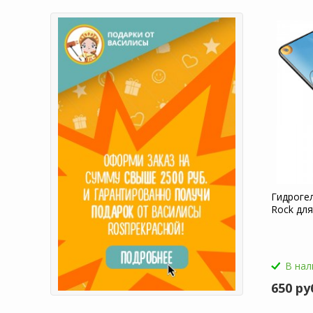
Гидроге
Rock для
В нал
650 ру