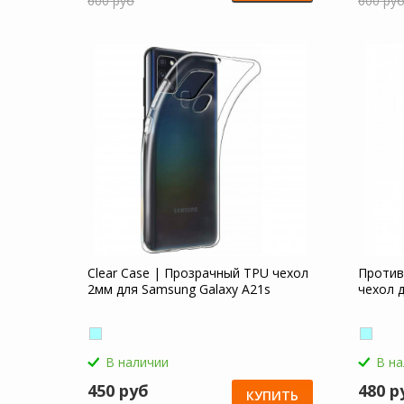
600 руб
600 ру
Clear Case | Прозрачный TPU чехол
Против
2мм для Samsung Galaxy A21s
чехол 
В наличии
В н
450 руб
480 р
КУПИТЬ