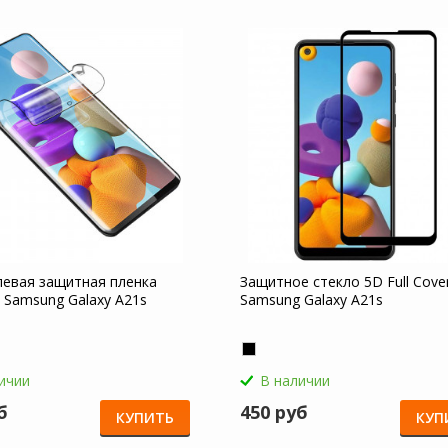
левая защитная пленка
Защитное стекло 5D Full Cove
 Samsung Galaxy A21s
Samsung Galaxy A21s
ичии
В наличии
б
450 руб
КУПИТЬ
КУП