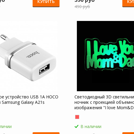
КУПИТЬ
КУ
б
490 руб
ое устройство USB 1A HOCO
Светодиодный 3D светильни
я Samsung Galaxy A21s
ночник с проекцией объемн
изображения "I love Mom&D
Samsung Galaxy A21s
аличии
В наличии