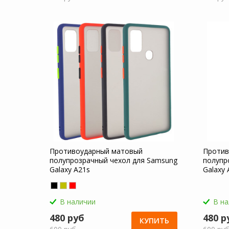
Противоударный матовый
Против
полупрозрачный чехол для Samsung
полупр
Galaxy A21s
Galaxy 
В наличии
В н
480 руб
480 р
КУПИТЬ