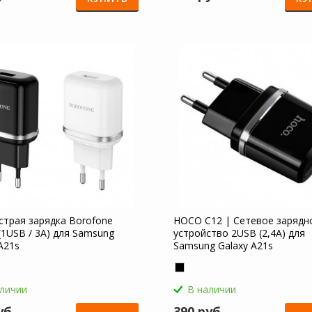
страя зарядка Borofone
HOCO C12 | Сетевое зарядн
(1USB / 3A) для Samsung
устройство 2USB (2,4А) для
A21s
Samsung Galaxy A21s
аличии
В наличии
уб
390 руб