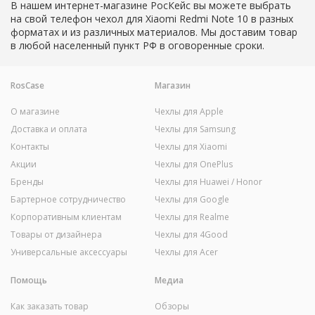
В нашем интернет-магазине РосКейс вы можете выбрать
на свой телефон чехол для Xiaomi Redmi Note 10 в разных
форматах и из различных материалов. Мы доставим товар
в любой населенный пункт РФ в оговоренные сроки.
RosCase
Магазин
О магазине
Чехлы для Apple
Доставка и оплата
Чехлы для Samsung
Контакты
Чехлы для Xiaomi
Акции
Чехлы для OnePlus
Бренды
Чехлы для Huawei / Honor
Бартерное сотрудничество
Чехлы для Google
Корпоративным клиентам
Чехлы для Realme
Товары от дизайнера
Чехлы для 4Good
Универсальные аксессуары
Чехлы для Acer
Помощь
Медиа
Как заказать товар
Обзоры