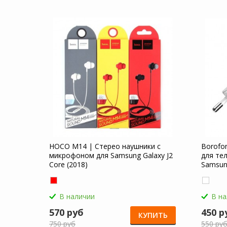
HOCO M14 | Стерео наушники с
Borofo
микрофоном для Samsung Galaxy J2
для те
Core (2018)
Samsung
В наличии
В н
570 руб
450 р
КУПИТЬ
750 руб
550 ру