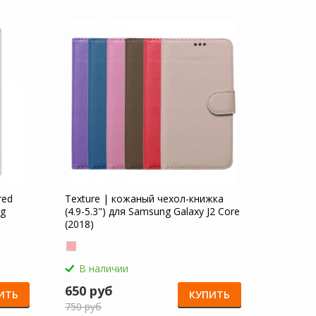
red
Texture | кожаный чехол-книжка
ng
(4.9-5.3") для Samsung Galaxy J2 Core
(2018)
В наличии
650 руб
ИТЬ
КУПИТЬ
750 руб