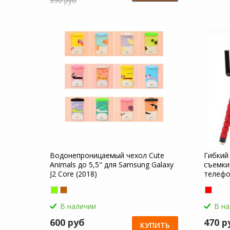
390 руб
Водонепроницаемый чехол Cute
Гибкий
Animals до 5,5" для Samsung Galaxy
съемки
J2 Core (2018)
телефо
Core (2
В наличии
В н
600 руб
470 р
КУПИТЬ