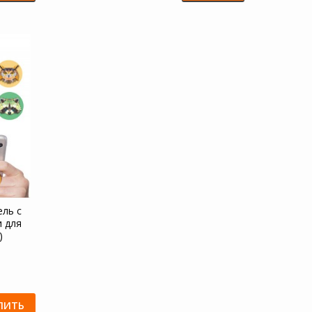
ель с
 для
)
ПИТЬ