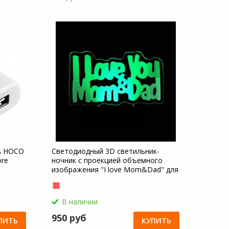
A HOCO
Светодиодный 3D светильник-
ore
ночник с проекцией объемного
изображения "I love Mom&Dad" для
Samsung Galaxy J2 Core (2018)
В наличии
950 руб
ПИТЬ
КУПИТЬ