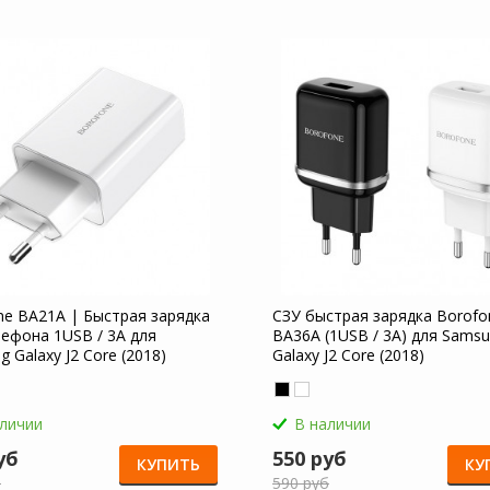
ne BA21A | Быстрая зарядка
СЗУ быстрая зарядка Borofo
лефона 1USB / 3A для
BA36A (1USB / 3A) для Sams
 Galaxy J2 Core (2018)
Galaxy J2 Core (2018)
аличии
В наличии
уб
550 руб
КУПИТЬ
КУ
б
590 руб