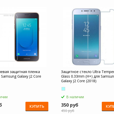
левая защитная пленка
Защитное стекло Ultra Tempe
 Samsung Galaxy J2 Core
Glass 0.33mm (H+) для Samsu
Galaxy J2 Core (2018)
неполноэкранное
ичии
В наличии
б
350 руб
КУПИТЬ
КУП
450 руб