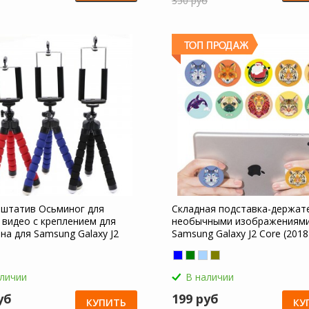
350 руб
 штатив Осьминог для
Складная подставка-держат
 видео с креплением для
необычными изображениями
на для Samsung Galaxy J2
Samsung Galaxy J2 Core (2018
018)
аличии
В наличии
уб
199 руб
КУПИТЬ
КУ