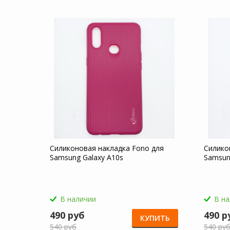
Силиконовая накладка Fono для
Силико
Samsung Galaxy A10s
Samsun
В наличии
В н
490 руб
490 р
КУПИТЬ
540 руб
540 ру