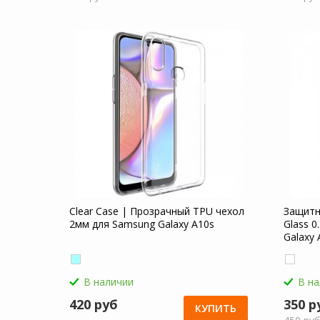
Clear Case | Прозрачный TPU чехол
Защитн
2мм для Samsung Galaxy A10s
Glass 
Galaxy 
В наличии
В н
420 руб
350 р
КУПИТЬ