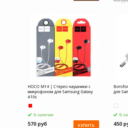
450 ру
HOCO M14 | Стерео наушники с
Borofo
микрофоном для Samsung Galaxy
для Sa
A10s
В наличии
В н
570 руб
450 р
КУПИТЬ