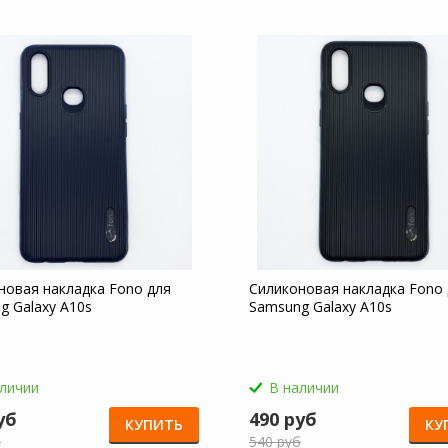
новая накладка Fono для
Силиконовая накладка Fono
g Galaxy A10s
Samsung Galaxy A10s
аличии
В наличии
уб
490 руб
КУПИТЬ
КУ
б
540 руб