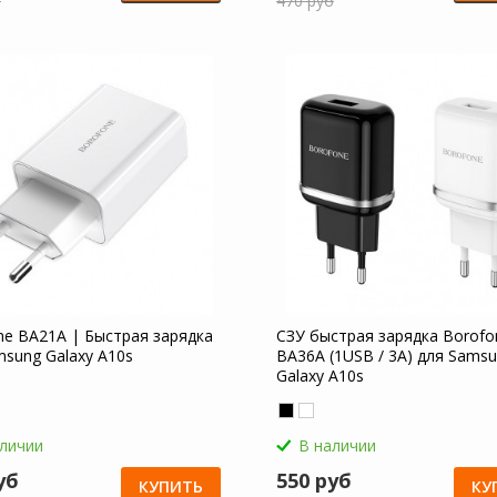
б
470 руб
ne BA21A | Быстрая зарядка
СЗУ быстрая зарядка Borofo
msung Galaxy A10s
BA36A (1USB / 3A) для Sams
Galaxy A10s
аличии
В наличии
уб
550 руб
КУПИТЬ
КУ