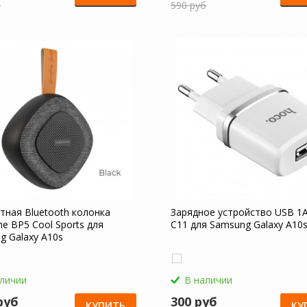
б
590 руб
тная Bluetooth колонка
Зарядное устройство USB 1
e BP5 Cool Sports для
C11 для Samsung Galaxy A10
g Galaxy A10s
аличии
В наличии
руб
300 руб
КУПИТЬ
КУ