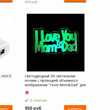
490 руб
A HOCO
Светодиодный 3D светильник-
s
ночник с проекцией объемного
изображения "I love Mom&Dad" для
Samsung Galaxy A10s
В наличии
950 руб
ПИТЬ
КУПИТЬ