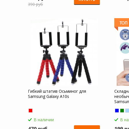
390 руб
Гибкий штатив Осьминог для
Складн
Samsung Galaxy A10s
необыч
Samsun
В наличии
В н
470 руб
199 р