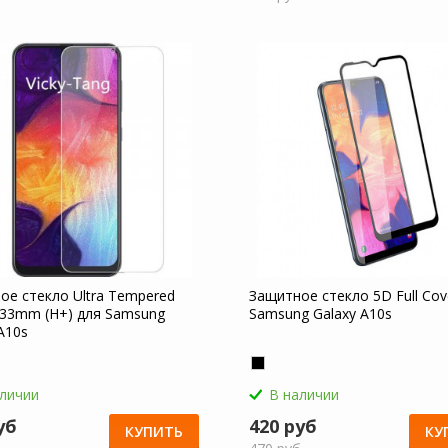
ое стекло Ultra Tempered
Защитное стекло 5D Full Cov
0.33mm (H+) для Samsung
Samsung Galaxy A10s
A10s
аличии
В наличии
уб
420 руб
КУПИТЬ
КУ