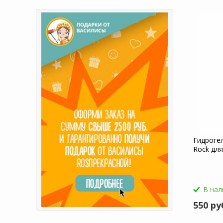
Гидроге
Rock для
В нал
550 ру