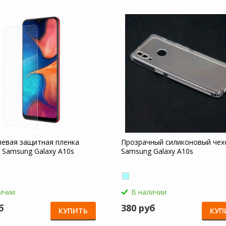
левая защитная пленка
Прозрачный силиконовый чех
 Samsung Galaxy A10s
Samsung Galaxy A10s
ичии
В наличии
б
380 руб
КУПИТЬ
КУП