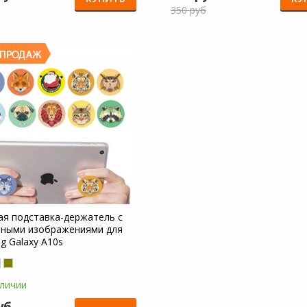
350 руб
ая подставка-держатель с
ными изображениями для
g Galaxy A10s
аличии
уб