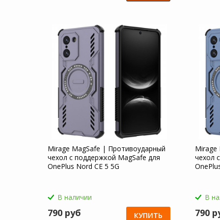
Mirage MagSafe | Противоударный
Mirage
чехол с поддержкой MagSafe для
чехол 
OnePlus Nord CE 5 5G
OnePlu
В наличии
В н
790 руб
790 р
КУПИТЬ