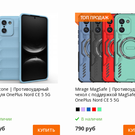
licone | Противоударный
Mirage MagSafe | Противоу
ля OnePlus Nord CE 5 5G
чехол с поддержкой MagSafe
OnePlus Nord CE 5 5G
аличии
В наличии
уб
790 руб
КУПИТЬ
КУ