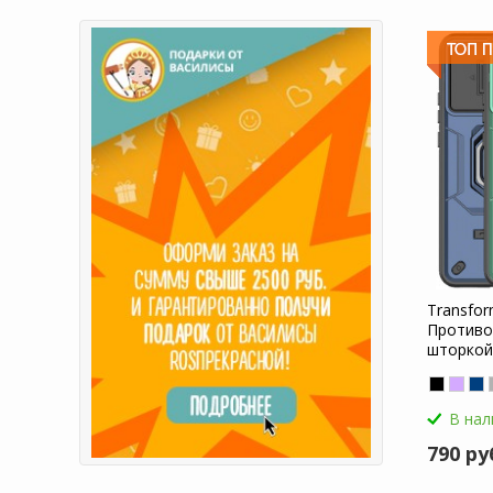
Transfor
Противо
шторкой
CE 5 5G
В нал
790 ру