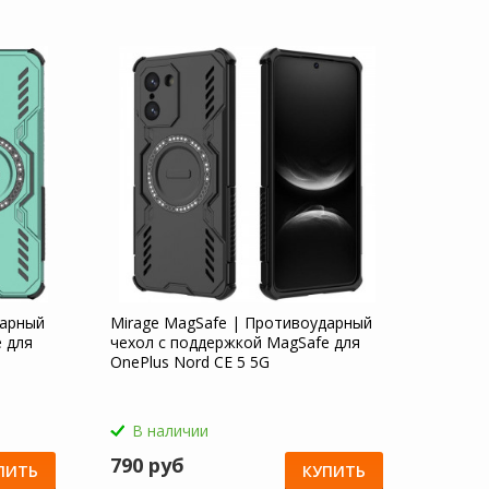
дарный
Mirage MagSafe | Противоударный
 для
чехол с поддержкой MagSafe для
OnePlus Nord CE 5 5G
В наличии
790 руб
ПИТЬ
КУПИТЬ