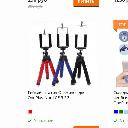
КУПИТЬ
390 руб
Гибкий штатив Осьминог для
Складн
OnePlus Nord CE 5 5G
необыч
OnePlu
В наличии
В н