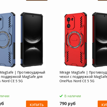
 MagSafe | Противоударный
Mirage MagSafe | Противоу
с поддержкой MagSafe для
чехол с поддержкой MagSafe
s Nord CE 5 5G
OnePlus Nord CE 5 5G
аличии
В наличии
уб
790 руб
КУПИТЬ
КУ