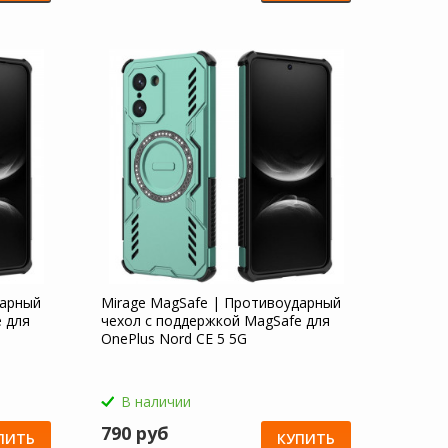
дарный
Mirage MagSafe | Противоударный
 для
чехол с поддержкой MagSafe для
OnePlus Nord CE 5 5G
В наличии
790 руб
ПИТЬ
КУПИТЬ