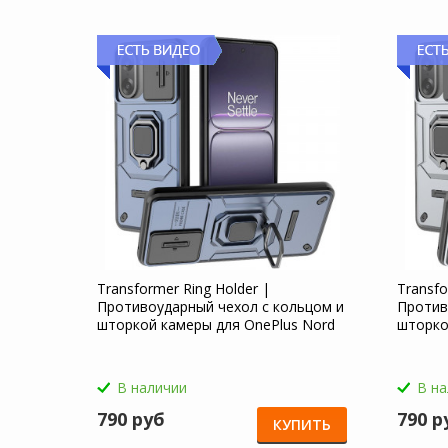
Transformer Ring Holder |
Transfo
Противоударный чехол с кольцом и
Против
шторкой камеры для OnePlus Nord
шторко
CE 5 5G
CE 5 5G
В наличии
В н
790 руб
790 р
КУПИТЬ