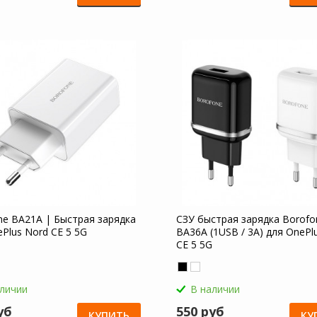
ne BA21A | Быстрая зарядка
СЗУ быстрая зарядка Borofo
Plus Nord CE 5 5G
BA36A (1USB / 3A) для OnePl
CE 5 5G
аличии
В наличии
уб
550 руб
КУПИТЬ
КУ