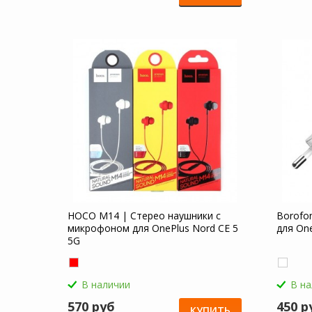
HOCO M14 | Стерео наушники с
Borofo
микрофоном для OnePlus Nord CE 5
для One
5G
В наличии
В н
570 руб
450 р
КУПИТЬ