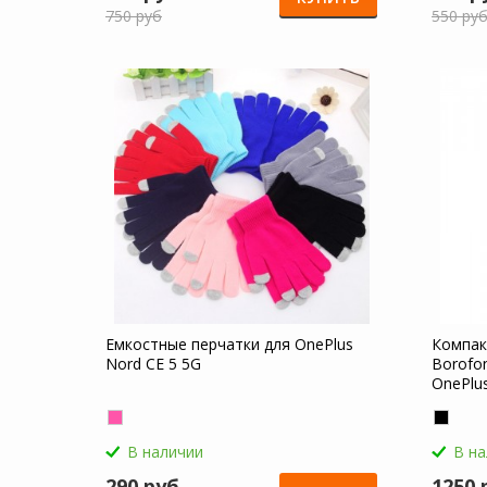
750 руб
550 ру
Емкостные перчатки для OnePlus
Компак
Nord CE 5 5G
Borofon
OnePlu
В наличии
В н
290 руб
1250 