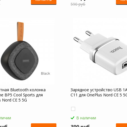
б
590 руб
тная Bluetooth колонка
Зарядное устройство USB 1
e BP5 Cool Sports для
C11 для OnePlus Nord CE 5 5
s Nord CE 5 5G
аличии
В наличии
руб
300 руб