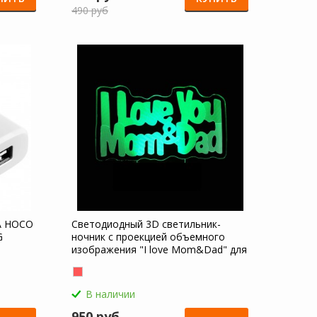
490 руб
A HOCO
Светодиодный 3D светильник-
G
ночник с проекцией объемного
изображения "I love Mom&Dad" для
OnePlus Nord CE 5 5G
В наличии
950 руб