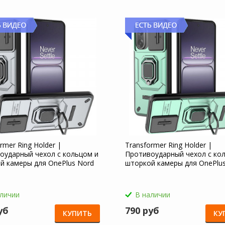
rmer Ring Holder |
Transformer Ring Holder |
оударный чехол с кольцом и
Противоударный чехол с ко
й камеры для OnePlus Nord
шторкой камеры для OnePlu
CE 5 5G
аличии
В наличии
уб
790 руб
КУПИТЬ
КУ