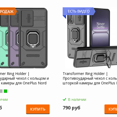
mer Ring Holder |
Transformer Ring Holder |
ударный чехол с кольцом и
Противоударный чехол с кол
 камеры для OnePlus Nord
шторкой камеры для OnePlus 
CE 5 5G
ичии
В наличии
б
790 руб
КУПИТЬ
КУП