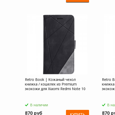
Retro Book | Кожаный чехол
Retro 
книжка / кошелек из Premium
книжка
экокожи для Xiaomi Redmi Note 10
экокож
Pro
Pro
В наличии
В н
870 руб
870 р
КУПИТЬ