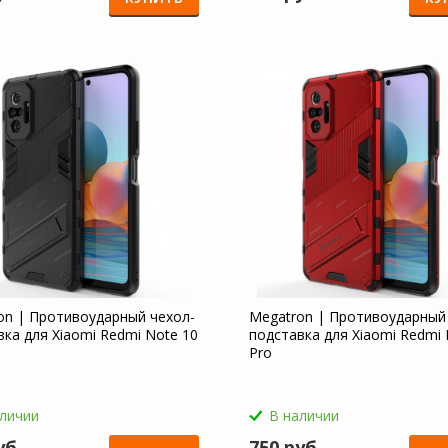
on | Противоударный чехол-
Megatron | Противоударный
вка для Xiaomi Redmi Note 10
подставка для Xiaomi Redmi 
Pro
аличии
В наличии
уб
750 руб