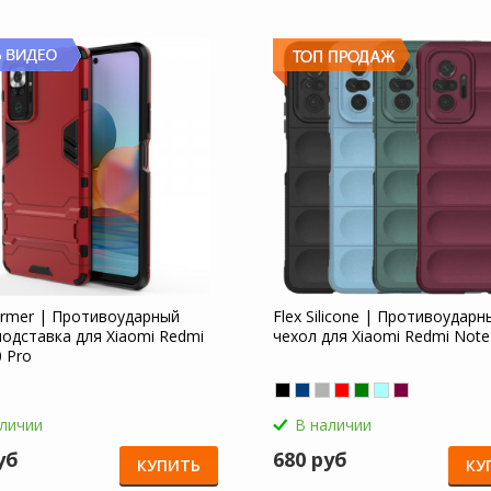
ormer | Противоударный
Flex Silicone | Противоударн
подставка для Xiaomi Redmi
чехол для Xiaomi Redmi Note
 Pro
аличии
В наличии
уб
680 руб
КУПИТЬ
КУ