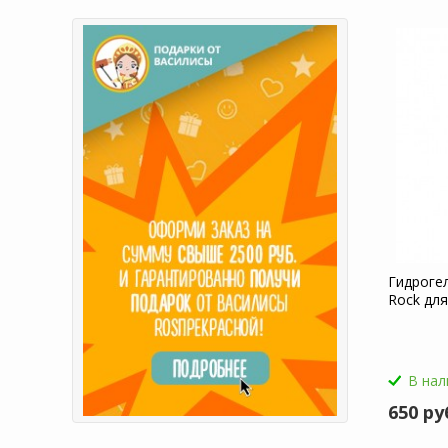
Гидроге
Rock для
В нал
650 ру