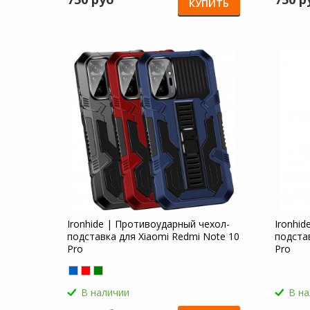
КУПИТЬ
Ironhide | Противоударный чехол-
Ironhi
подставка для Xiaomi Redmi Note 10
подста
Pro
Pro
В наличии
В н