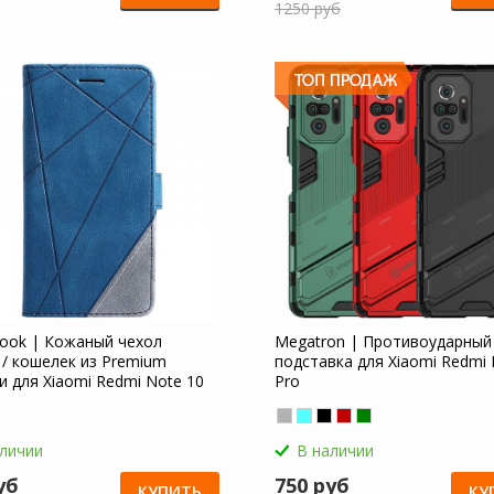
1250 руб
Book | Кожаный чехол
Megatron | Противоударный
 / кошелек из Premium
подставка для Xiaomi Redmi 
и для Xiaomi Redmi Note 10
Pro
аличии
В наличии
уб
750 руб
КУПИТЬ
КУ