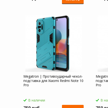
Megatron | Противоударный чехол-
Megatr
подставка для Xiaomi Redmi Note 10
подста
Pro
Pro
В наличии
В н
750 руб
750 р