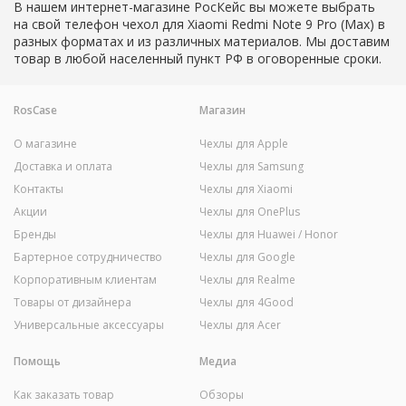
В нашем интернет-магазине РосКейс вы можете выбрать
на свой телефон чехол для Xiaomi Redmi Note 9 Pro (Max) в
разных форматах и из различных материалов. Мы доставим
товар в любой населенный пункт РФ в оговоренные сроки.
RosCase
Магазин
О магазине
Чехлы для Apple
Доставка и оплата
Чехлы для Samsung
Контакты
Чехлы для Xiaomi
Акции
Чехлы для OnePlus
Бренды
Чехлы для Huawei / Honor
Бартерное сотрудничество
Чехлы для Google
Корпоративным клиентам
Чехлы для Realme
Товары от дизайнера
Чехлы для 4Good
Универсальные аксессуары
Чехлы для Acer
Помощь
Медиа
Как заказать товар
Обзоры