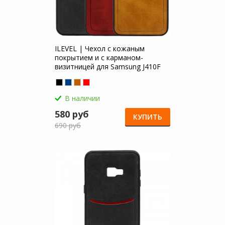
ILEVEL | Чехол с кожаным
покрытием и с карманом-
визитницей для Samsung J410F
Galaxy J4 Core (2018)
В наличии
580 руб
КУПИТЬ
690 руб