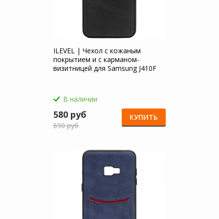
ILEVEL | Чехол с кожаным
покрытием и с карманом-
визитницей для Samsung J410F
Galaxy J4 Core (2018)
В наличии
580 руб
КУПИТЬ
690 руб