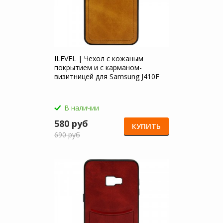
ILEVEL | Чехол с кожаным
покрытием и с карманом-
визитницей для Samsung J410F
Galaxy J4 Core (2018)
В наличии
580 руб
КУПИТЬ
690 руб