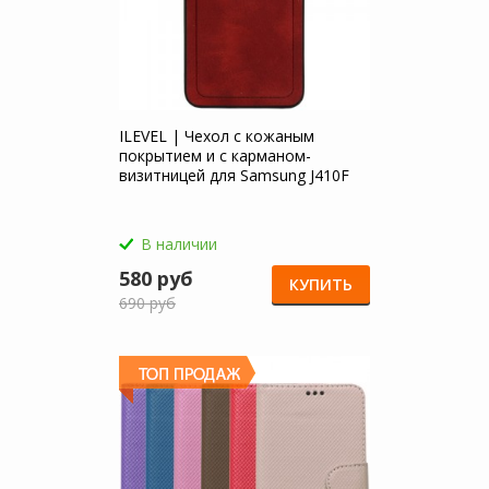
ILEVEL | Чехол с кожаным
покрытием и с карманом-
визитницей для Samsung J410F
Galaxy J4 Core (2018)
В наличии
580 руб
КУПИТЬ
690 руб