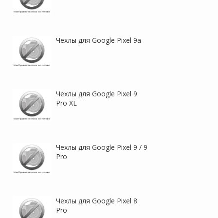
Nillkin H+ PRO | Защитное
Mirage MagSafe |
Чехлы для Google Pixel 9a
стекло для Google Pixel 10
Противоударный чехол с
Pro Fold неполноэкранное
поддержкой MagSafe для
Google Pixel 10 / 10 Pro
Чехлы для Google Pixel 9
Pro XL
Чехлы для Google Pixel 9 / 9
Flex Silicone |
Flex Silicone |
Pro
Противоударный чехол для
Противоударный чехол для
Google Pixel 10 / 10 Pro с
Google Pixel 9a с защитой
защитой камеры и
камеры и микрофиброй
микрофиброй
Чехлы для Google Pixel 8
Pro