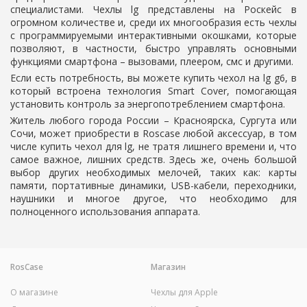
специалистами.
Чехлы lg
представлены на Роскейс в
огромном количестве и, среди их многообразия есть чехлы
с программируемыми интерактивными окошками, которые
позволяют, в частности, быстро управлять основными
функциями смартфона – вызовами, плеером, смс и другими.
Если есть потребность, вы можете
купить чехол на lg
g6, в
который встроена технология Smart Cover, помогающая
установить контроль за энергопотреблением смартфона.
Житель любого города России – Красноярска, Сургута или
Сочи, может приобрести в Roscase любой аксессуар, в том
числе
купить чехол для lg
, не тратя лишнего времени и, что
самое важное, лишних средств. Здесь же, очень большой
выбор других необходимых мелочей, таких как: карты
памяти, портативные динамики, USB-кабели, переходники,
наушники и многое другое, что необходимо для
полноценного использования аппарата.
RosCase
Магазин
О магазине
Чехлы для Apple