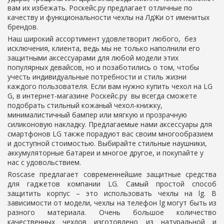
вам их избежать. Роскейс.ру предлагает отличные по
качеству и функциональности
чехлы на ЛдЖи
от именитых
брендов.
Наш широкий ассортимент удовлетворит любого, без
исключения, клиента, ведь мы не только наполнили его
защитными аксессуарами для любой модели этих
популярных девайсов, но и позаботились о том, чтобы
учесть индивидуальные потребности и стиль жизни
каждого пользователя. Если вам нужно
купить чехол на LG
G, в интернет-магазине
Роскейс.ру
вы всегда сможете
подобрать стильный кожаный чехол-книжку,
минималистичный бампер или мягкую и прозрачную
силиконовую накладку. Предлагаемые нами
аксессуары для
смартфонов LG
также порадуют вас своим многообразием
и доступной стоимостью. Выбирайте стильные наушники,
аккумуляторные батареи и многое другое, и покупайте у
нас с удовольствием.
Roscase предлагает современнейшие защитные средства
для гаджетов компании LG. Самый простой способ
защитить корпус – это использовать
чехлы на lg.
В
зависимости от модели,
чехлы на телефон lg
могут быть из
разного материала. Очень большое количество
качественных чехлов изготовлено из натуральной и