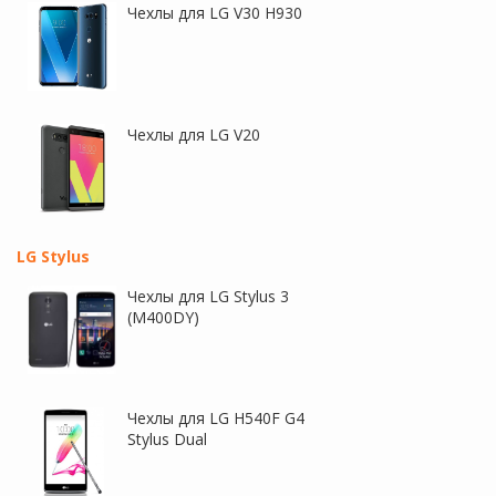
Чехлы для LG V30 H930
Nillkin Qin | Чехол-книжка из
Nillkin H | Защитное стекло
Premium экокожи для LG
для LG Q7 / LG Q7+ / LG Q7
V40 ThinQ
alpha
Чехлы для LG V20
LG Stylus
Чехлы для LG Stylus 3
(M400DY)
Artis 2.5D | Цветное
Сияющий кожаный чехол-
защитное стекло на весь
книжка со стразами для LG
экран для LG G6 / G6 Plus
H930 / H930DS V30 / V30+
H870 / H870DS на весь экран
Чехлы для LG H540F G4
Stylus Dual