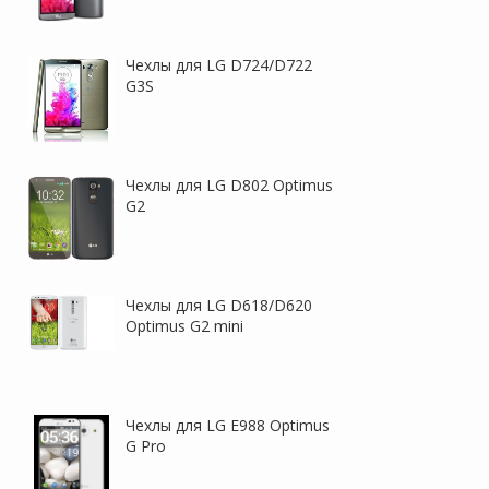
Чехлы для LG D724/D722
G3S
Nillkin Crystal | Прозрачная
TETDED натур. кожа |
защитная пленка для LG
Чехол-флип для LG Google
H650E Zero / Class
Nexus 5x
Чехлы для LG D802 Optimus
G2
Чехлы для LG D618/D620
Optimus G2 mini
Защитная пленка для LG
VMAX | Защитная пленка
H324 Leon
для LG H502F Magna
Чехлы для LG E988 Optimus
G Pro