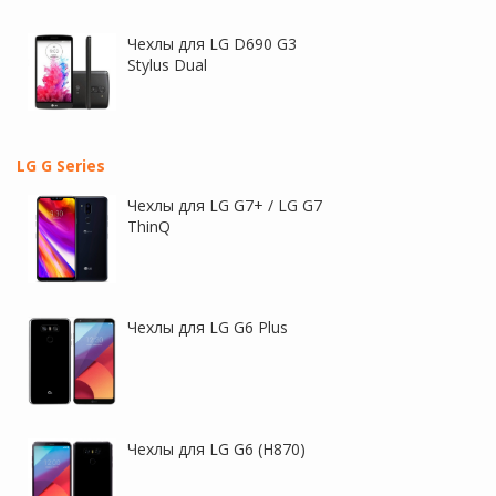
Чехлы для LG D690 G3
Stylus Dual
Nillkin Crystal | Прозрачная
H+ | Защитное стекло для
защитная пленка для LG Q6
LG K10 (2017) X400 (в
/ Q6a / Q6 Prime M700
упаковке)
LG G Series
Чехлы для LG G7+ / LG G7
ThinQ
Чехлы для LG G6 Plus
Nillkin H | Защитное стекло
Nillkin Crystal | Прозрачная
для LG Stylus 3 / K10 Pro
защитная пленка для LG
Stylus 3 / K10 Pro
Чехлы для LG G6 (H870)