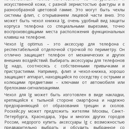
искусственной кожи, с разной зернистостью фактуры и в
разнообразной цветовой гамме. Это могут быть чехлы
системы флип, с открыванием лицевой части вниз. Это
может быть
чехол книжка lg,
очень удобный вид защиты
корпуса телефона со специальными вырезами, точно
воспроизводящими места расположения функциональных
клавиш на телефоне.
Чехол lg optimus –
это аксессуар для телефона с
респектабельной отделочной строчкой по периметру. Он
отлично защищает телефон от механических и других
внешних воздействий. Выбирать
аксессуары для телефонов
lg
надо, соотносясь с собственными привычками и
пристрастиями. Например, флип и чехол-книжка, хорошо
защищают аппарат, находящийся по соседству с острыми и
колющими предметами – ключами от автомобиля или
брелоками-сигнализациями.
Чехол для lg
может быть изготовлен в виде накладки,
крепящейся к тыльной стороне смартфона и надежно
предохраняющей от образования трещин и сколов.
Роскейс.ру может предложить жителям Москвы, Санкт-
Петербурга, Краснодара, Уфы и многих других городов
России, недорого купить
аксессуары lg
с возможностью
предварительно выбрать и обсудить выбранное со