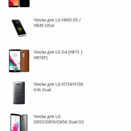
Чехлы для LG H860 G5 /
H845 G5se
H+ | Защитное стекло для
Ультратонкий силиконовый
LG K200 X Style (картонная
чехол для LG K8 K350E
упаковка)
Чехлы для LG G4 (H815 |
H818P)
Чехлы для LG H734/H736
G4s Dual
H+ | Защитное стекло для
Nillkin Matte | Матовая
LG K5 X220 (в упаковке)
защитная пленка для LG
H650E Zero / Class
Чехлы для LG
D855/D850/D856 Dual G3