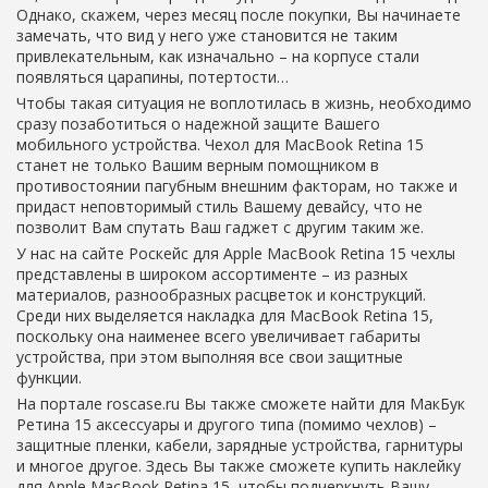
Однако, скажем, через месяц после покупки, Вы начинаете
замечать, что вид у него уже становится не таким
привлекательным, как изначально – на корпусе стали
появляться царапины, потертости…
Чтобы такая ситуация не воплотилась в жизнь, необходимо
сразу позаботиться о надежной защите Вашего
мобильного устройства. Чехол для MacBook Retina 15
станет не только Вашим верным помощником в
противостоянии пагубным внешним факторам, но также и
придаст неповторимый стиль Вашему девайсу, что не
позволит Вам спутать Ваш гаджет с другим таким же.
У нас на сайте Роскейс для Apple MacBook Retina 15 чехлы
представлены в широком ассортименте – из разных
материалов, разнообразных расцветок и конструкций.
Среди них выделяется накладка для MacBook Retina 15,
поскольку она наименее всего увеличивает габариты
устройства, при этом выполняя все свои защитные
функции.
На портале roscase.ru Вы также сможете найти для МакБук
Ретина 15 аксессуары и другого типа (помимо чехлов) –
защитные пленки, кабели, зарядные устройства, гарнитуры
и многое другое. Здесь Вы также сможете купить наклейку
для Apple MacBook Retina 15, чтобы подчеркнуть Вашу