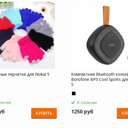
ные перчатки для Nokia 5
Компактная Bluetooth колон
Borofone BP5 Cool Sports дл
5
аличии
В наличии
уб
1250 руб
КУПИТЬ
КУ
б