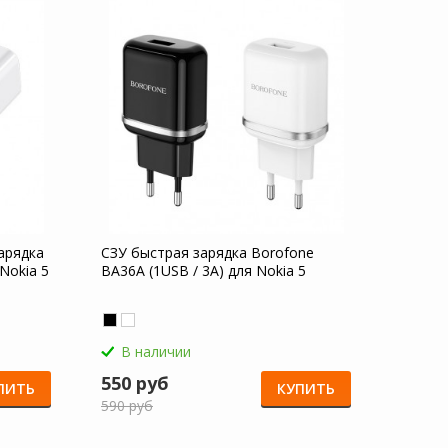
арядка
СЗУ быстрая зарядка Borofone
Nokia 5
BA36A (1USB / 3A) для Nokia 5
В наличии
550 руб
ПИТЬ
КУПИТЬ
590 руб