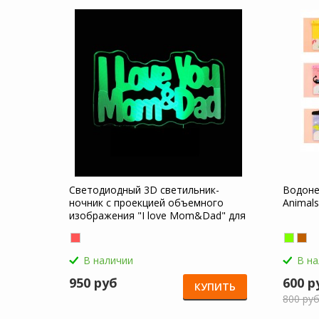
Светодиодный 3D светильник-
Водоне
ночник с проекцией объемного
Animals
изображения "I love Mom&Dad" для
Nokia 5
В наличии
В н
950 руб
600 р
КУПИТЬ
800 ру