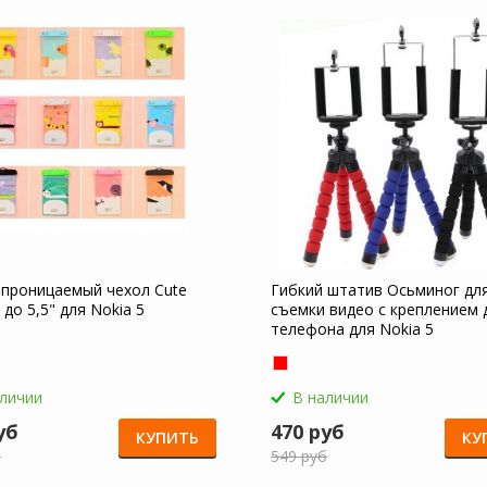
проницаемый чехол Cute
Гибкий штатив Осьминог дл
 до 5,5" для Nokia 5
съемки видео с креплением 
телефона для Nokia 5
аличии
В наличии
уб
470 руб
КУПИТЬ
КУ
б
549 руб