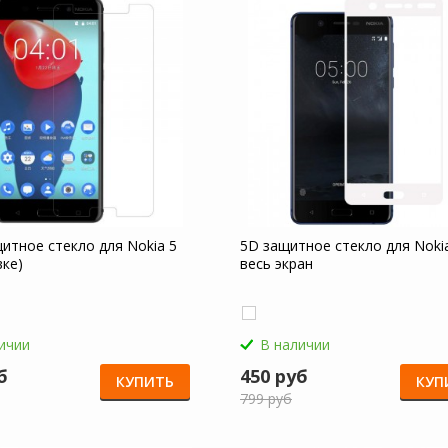
итное стекло для Nokia 5
5D защитное стекло для Nokia
вке)
весь экран
ичии
В наличии
б
450 руб
КУПИТЬ
КУП
799 руб