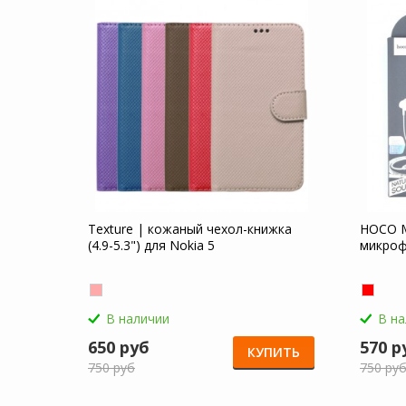
Texture | кожаный чехол-книжка
HOCO M
(4.9-5.3") для Nokia 5
микроф
В наличии
В н
650 руб
570 р
КУПИТЬ
750 руб
750 ру