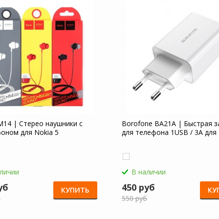
14 | Стерео наушники с
Borofone BA21A | Быстрая з
оном для Nokia 5
для телефона 1USB / 3A для 
аличии
В наличии
уб
450 руб
КУПИТЬ
КУ
б
550 руб