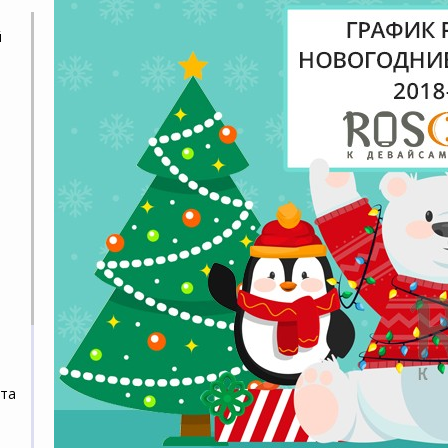
й
ита