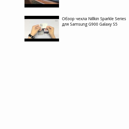
Обзор чехла Nillkin Sparkle Series
для Samsung G900 Galaxy S5
Краш-тест стекла Nillkin Anti-
Explosion Glass Screen
Обзор защитного стекла Nillkin An
Explosion Glass Screen (H+) (закруг
края) для Apple iPhone 4/4S
Краш-тест чехла Ballistic