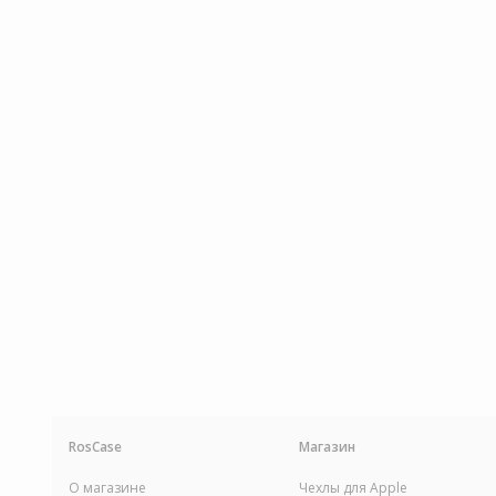
Обзор бампера Nillkin Armor-Bord
series для LG D855/D850 G3
RosCase
Магазин
О магазине
Чехлы для Apple