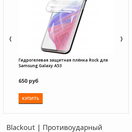
Гидрогелевая защитная плёнка Rock для
Чехол
Samsung Galaxy A53
застё
650 руб
750 
КУПИТЬ
КУП
Blackout | Противоударный