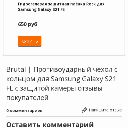
Гидрогелевая защитная плёнка Rock для
Megat
Samsung Galaxy S21 FE
подст
защи
650 руб
780 
КУПИТЬ
КУП
Brutal | Противоударный чехол с
кольцом для Samsung Galaxy S21
FE с защитой камеры отзывы
покупателей
Напишите отзыв
0
комментариев
Оставить комментарий