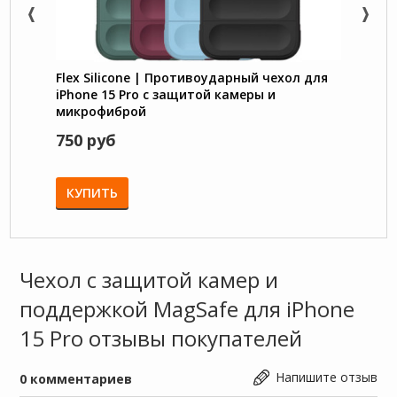
Flex Silicone | Противоударный чехол для
Nillk
iPhone 15 Pro с защитой камеры и
TPU с
микрофиброй
750 руб
1550
1650 
КУПИТЬ
КУП
Чехол с защитой камер и
поддержкой MagSafe для iPhone
15 Pro отзывы покупателей
Напишите отзыв
0
комментариев