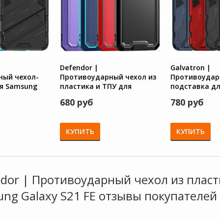
Defendor |
Galvatron |
ный чехол-
Противоударный чехол из
Противоудар
я Samsung
пластика и ТПУ для
подставка д
 с защитой
Samsung Galaxy S21 FE
Galaxy S21 FE
680 руб
780 руб
камеры
КУПИТЬ
КУПИТЬ
dor | Противоударный чехол из пласт
ng Galaxy S21 FE отзывы покупателей