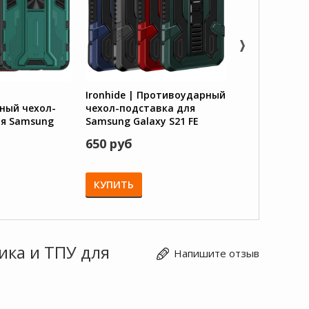
Ironhide | Противоударный
CamShield Hol
ный чехол-
чехол-подставка для
Противоудар
ля Samsung
Samsung Galaxy S21 FE
подставка д
 с защитой
Galaxy S21 FE
650 руб
750 руб
камеры
КУПИТЬ
КУПИТЬ
ика и ТПУ для
Напишите отзыв