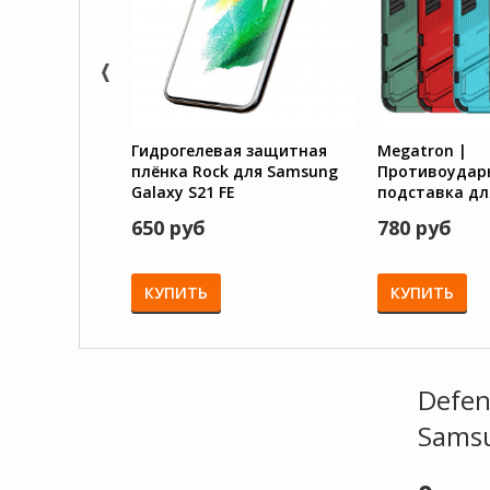
Гидрогелевая защитная
Megatron |
плёнка Rock для Samsung
Противоудар
Galaxy S21 FE
подставка дл
Galaxy S21 FE
650 руб
780 руб
камеры
КУПИТЬ
КУПИТЬ
Defen
Samsu