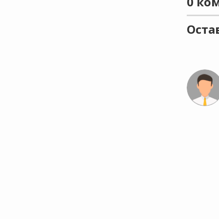
0
ком
Оста