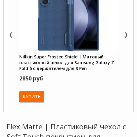
Nillkin Super Frosted Shield | Матовый
Чехол
пластиковый чехол для Samsung Galaxy Z
для S
Fold 6 с держателем для S Pen
2850 руб
1650
КУПИТЬ
КУП
Flex Matte | Пластиковый чехол с
Soft Touch покрытием для