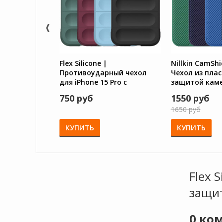
Flex Silicone |
Nillkin CamShi
Противоударный чехол
Чехол из плас
для iPhone 15 Pro с
защитой кам
защитой камеры и
iPhone 15 Pro
750 руб
1550 руб
микрофиброй
1650 руб
КУПИТЬ
КУПИТЬ
Flex 
защи
0
ком