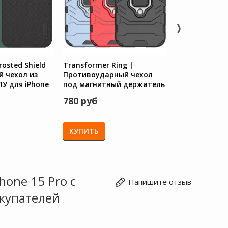
Frosted Shield
Transformer Ring |
Blackout |
й чехол из
Противоударный чехол
Противоудар
ПУ для iPhone
под магнитный держатель
подставка дл
для iPhone 15 Pro
Pro с отделе
780 руб
780 руб
карты
КУПИТЬ
КУПИТЬ
hone 15 Pro с
Напишите отзыв
купателей