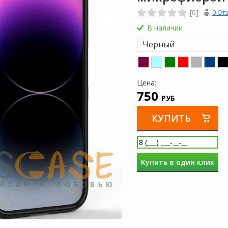
[0]
0 От
В наличии
Черный
Цена:
750
РУБ
КУПИТЬ
Купить в один клик