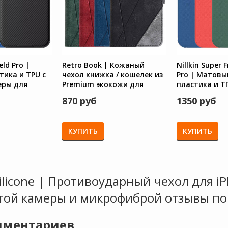
eld Pro |
Retro Book | Кожаный
Nillkin Super 
тика и TPU с
чехол книжка / кошелек из
Pro | Матовы
еры для
Premium экокожи для
пластика и Т
iPhone 15 Pro
15 Pro
870 руб
1350 руб
КУПИТЬ
КУПИТЬ
Silicone | Противоударный чехол для iP
той камеры и микрофиброй отзывы по
ментариев