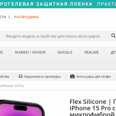
СТИ
РАСПРОДАЖА
US
HUAWEI / HONOR
GOOGLE
REALME
ДР
ойства
Наушники и гарнитуры
Аксессуары для селфи
 iPhone 15 Pro
Flex Silicone
iPhone 15 Pro
микрофиброй 