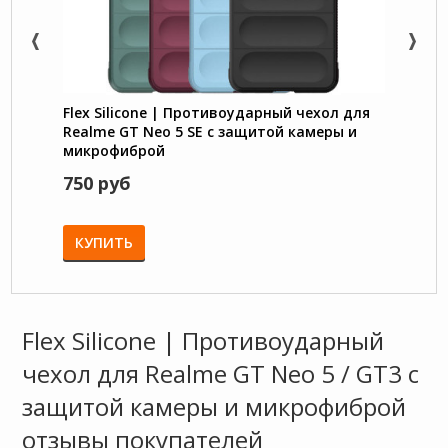
Flex Silicone | Противоударный чехол для
Retro
Realme GT Neo 5 SE с защитой камеры и
кошел
микрофиброй
GT Ne
750 руб
870 
КУПИТЬ
КУП
Flex Silicone | Противоударный
чехол для Realme GT Neo 5 / GT3 с
защитой камеры и микрофиброй
отзывы покупателей