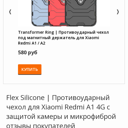
Transformer Ring | Противоударный чехол
Чехол
под магнитный держатель для Xiaomi
застё
Redmi A1 / A2
580 руб
650 
КУПИТЬ
КУП
Flex Silicone | Противоударный
чехол для Xiaomi Redmi A1 4G с
защитой камеры и микрофиброй
отзывы покупателей