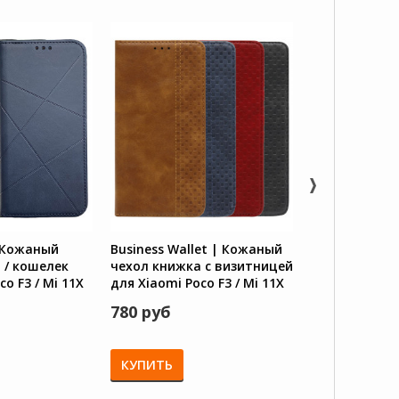
| Кожаный
Business Wallet | Кожаный
Чехол-книжка
 / кошелек
чехол книжка с визитницей
магнитной з
o F3 / Mi 11X
для Xiaomi Poco F3 / Mi 11X
Xiaomi Poco F3
K40
(Pro) / Redmi K40 Pro
/ Redmi K40
780 руб
750 руб
КУПИТЬ
КУПИТЬ