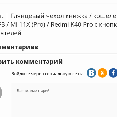
nt | Глянцевый чехол книжка / кошеле
F3 / Mi 11X (Pro) / Redmi K40 Pro с кно
пателей
ментариев
вить комментарий
Войдите через социальную сеть: