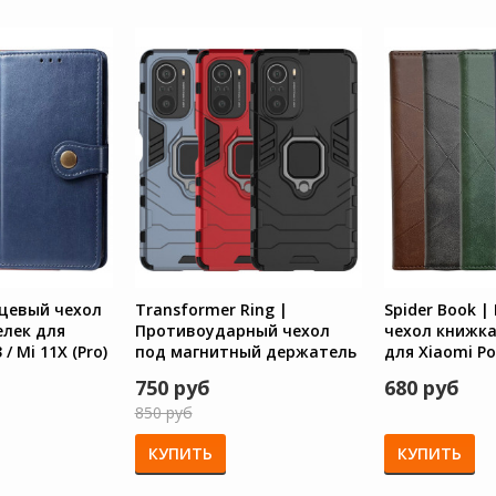
нцевый чехол
Transformer Ring |
Spider Book 
елек для
Противоударный чехол
чехол книжка
/ Mi 11X (Pro)
под магнитный держатель
для Xiaomi Poc
ro с кнопкой
для Xiaomi Poco F3 / Mi 11X
(Pro) / Redmi 
750 руб
680 руб
(Pro) / Redmi K40
850 руб
КУПИТЬ
КУПИТЬ