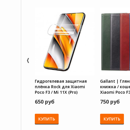
Гидрогелевая защитная
Gallant | Гля
плёнка Rock для Xiaomi
книжка / кош
Poco F3 / Mi 11X (Pro)
Xiaomi Poco F3 
/ Redmi K40 P
650 руб
750 руб
КУПИТЬ
КУПИТЬ