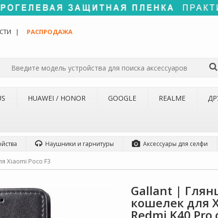
СТИ
РАСПРОДАЖА
US
HUAWEI / HONOR
GOOGLE
REALME
ДР
ойства
Наушники и гарнитуры
Аксессуары для селфи
я Xiaomi Poco F3
Gallant | Гля
кошелек для Xia
Redmi K40 Pro