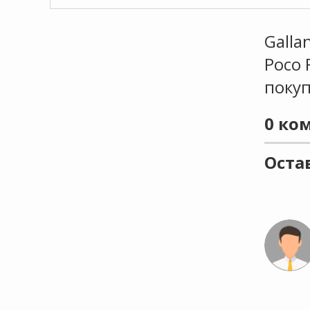
Galla
Poco 
поку
0
ком
Оста