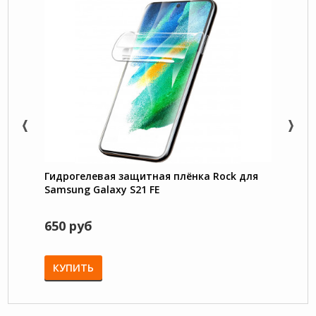
Гидрогелевая защитная плёнка Rock для
Megat
Samsung Galaxy S21 FE
подст
защи
650 руб
780 
КУПИТЬ
КУП