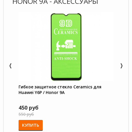
HONOR 9A - АКСЕССУАРЫ
Гибкое защитное стекло Ceramics для
Защит
Huawei Y6P / Honor 9A
Y6P / 
450 руб
450 
550 руб
КУПИТЬ
КУП