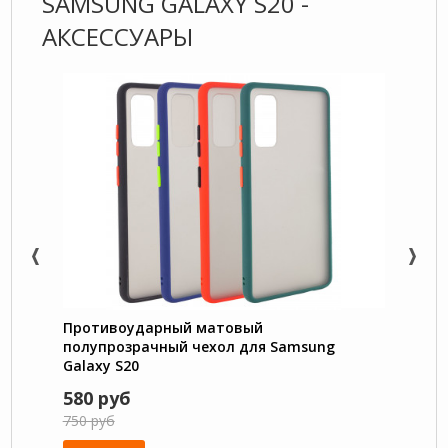
SAMSUNG GALAXY S20 -
АКСЕССУАРЫ
Противоударный матовый
Сили
полупрозрачный чехол для Samsung
для S
Galaxy S20
580 руб
650 
750 руб