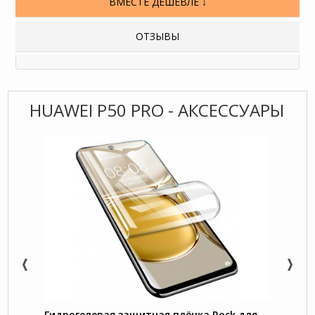
ВМЕСТЕ ДЕШЕВЛЕ ↓
ОТЗЫВЫ
HUAWEI P50 PRO - АКСЕССУАРЫ
Гидрогелевая защитная плёнка Rock для
Nillk