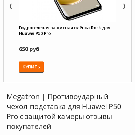
Гидрогелевая защитная плёнка Rock для
Nillk
Huawei P50 Pro
TPU с
650 руб
1550
1750 
КУПИТЬ
КУП
Megatron | Противоударный
чехол-подставка для Huawei P50
Pro с защитой камеры отзывы
покупателей