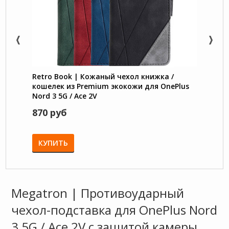
Retro Book | Кожаный чехол книжка /
Flex 
кошелек из Premium экокожи для OnePlus
OnePl
Nord 3 5G / Ace 2V
каме
870 руб
750 
КУПИТЬ
КУП
Megatron | Противоударный
чехол-подставка для OnePlus Nord
3 5G / Ace 2V с защитой камеры