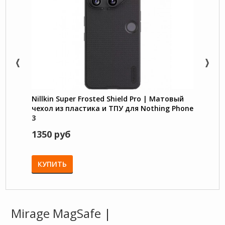
Nillkin Super Frosted Shield Pro | Матовый
Flex 
чехол из пластика и ТПУ для Nothing Phone
Nothi
3
микр
1350 руб
750 
КУПИТЬ
КУП
Mirage MagSafe |