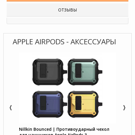
ОТЗЫВЫ
APPLE AIRPODS - АКСЕССУАРЫ
Nillkin Bounced | Противоударный чехол
HOCO 
для наушников Apple AirPods 3
микр