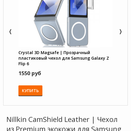
Crystal 3D Magsafe | Прозрачный
Flex 
пластиковый чехол для Samsung Galaxy Z
Touch
Flip 6
Flip 6
1550 руб
950 
КУПИТЬ
КУП
Nillkin CamShield Leather | Чехол
из Premium экокожи для Samsung