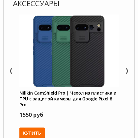
АКСЕССУАРЫ
Nillkin CamShield Pro | Чехол из пластика и
Nillk
TPU с защитой камеры для Google Pixel 8
чехол
Pro
Pro
1550 руб
1350
КУПИТЬ
КУП