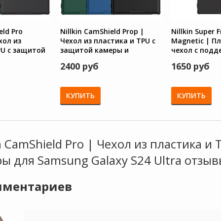
eld Pro
Nillkin CamShield Prop |
Nillkin Super 
хол из
Чехол из пластика и TPU с
Magnetic | П
PU с защитой
защитой камеры и
чехол с подд
Samsung
поддержкой Magsafe для
магнитной з
2400 руб
1650 руб
ra
Samsung Galaxy S24 Ultra
Magsafe для
Galaxy S24 Ult
КУПИТЬ
КУПИТЬ
in CamShield Pro | Чехол из пластика и
ы для Samsung Galaxy S24 Ultra отзы
ментариев