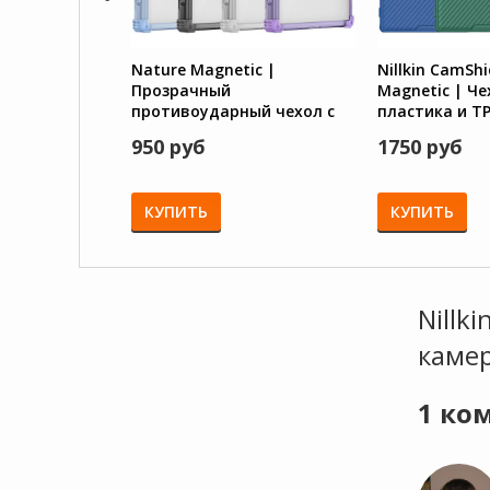
Nature Magnetic |
Nillkin CamShi
Прозрачный
Magnetic | Че
противоударный чехол с
пластика и T
поддержкой MagSafe для
камеры для 
950 руб
1750 руб
Samsung Galaxy S24 Ultra
Galaxy S24 Ult
КУПИТЬ
КУПИТЬ
Nillk
камер
1
ком