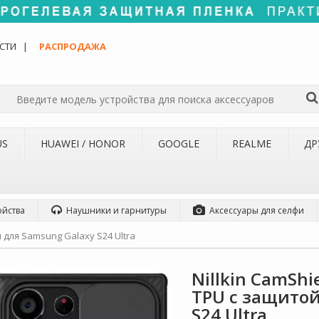
СТИ
РАСПРОДАЖА
US
HUAWEI / HONOR
GOOGLE
REALME
ДР
ойства
Наушники и гарнитуры
Аксессуары для селфи
 для Samsung Galaxy S24 Ultra
Nillkin CamShi
TPU с защитой
S24 Ultra