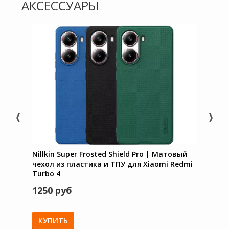
АКСЕССУАРЫ
Nillkin Super Frosted Shield Pro | Матовый
Flex 
чехол из пластика и ТПУ для Xiaomi Redmi
Xiaom
Turbo 4
микр
1250 руб
750 
КУПИТЬ
КУП