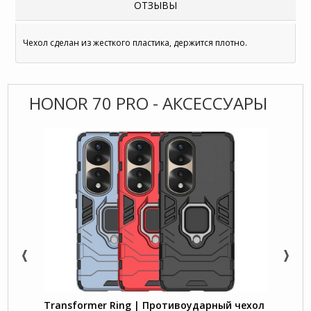
ОТЗЫВЫ
Чехол сделан из жесткого пластика, держится плотно.
HONOR 70 PRO - АКСЕССУАРЫ
Transformer Ring | Противоударный чехол
Nillk