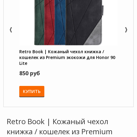
Retro Book | Кожаный чехол книжка /
Megat
кошелек из Premium экокожи для Honor 90
подст
Lite
каме
850 руб
780 
КУПИТЬ
КУП
Retro Book | Кожаный чехол
книжка / кошелек из Premium