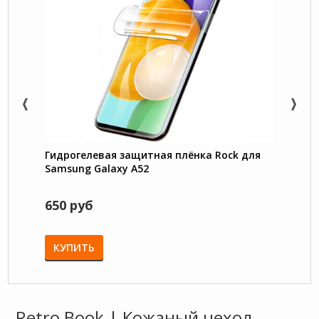
Гидрогелевая защитная плёнка Rock для
Trans
Samsung Galaxy A52
под 
Galax
650 руб
750 
КУПИТЬ
КУП
Retro Book | Кожаный чехол