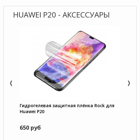
HUAWEI P20 - АКСЕССУАРЫ
Гидрогелевая защитная плёнка Rock для
5D за
Huawei P20
экран
650 руб
470 
799 р