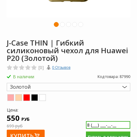
J-Case THIN | Гибкий
силиконовый чехол для Huawei
P20 (Золотой)
[0]
0 Отзывов
В наличии
Код товара:
87990
Золотой
Цена:
550
РУБ
699 руб
КУПИТЬ
Купить в один клик