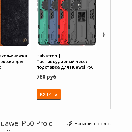
 Чехол-книжка
Galvatron |
Retro Book |
кокожи для
Противоударный чехол-
чехол книжка
o
подставка для Huawei P50
Premium эко
Pro с защитой камеры
Huawei P50 Pr
780 руб
950 руб
КУПИТЬ
КУПИТЬ
uawei P50 Pro с
Напишите отзыв