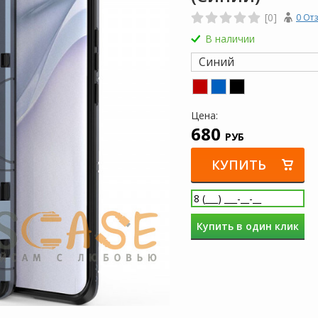
[0]
0 От
В наличии
Синий
Цена:
680
РУБ
КУПИТЬ
Купить в один клик