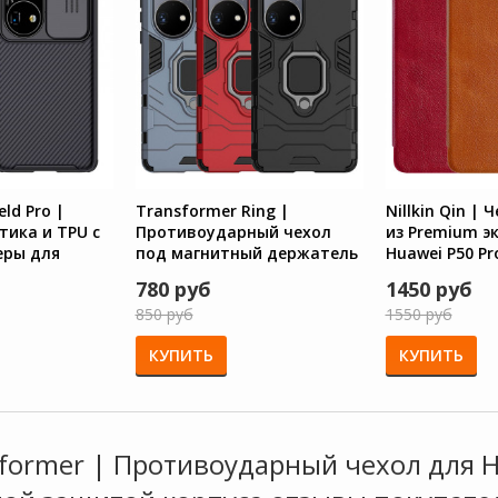
eld Pro |
Transformer Ring |
Nillkin Qin |
тика и TPU с
Противоударный чехол
из Premium э
еры для
под магнитный держатель
Huawei P50 Pr
o
для Huawei P50 Pro
780 руб
1450 руб
850 руб
1550 руб
КУПИТЬ
КУПИТЬ
former | Противоударный чехол для H