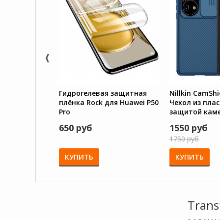
Гидрогелевая защитная
Nillkin CamShi
плёнка Rock для Huawei P50
Чехол из плас
Pro
защитой кам
Huawei P50 Pr
650 руб
1550 руб
1750 руб
КУПИТЬ
КУПИТЬ
Trans