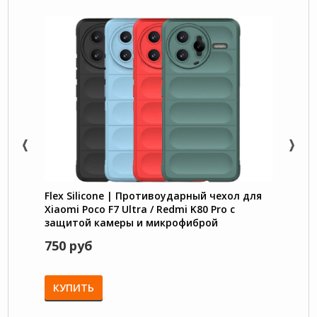
Flex Silicone | Противоударный чехол для
Nillk
Xiaomi Poco F7 Ultra / Redmi K80 Pro с
чехол
защитой камеры и микрофиброй
Ultra 
750 руб
1350
КУПИТЬ
КУП