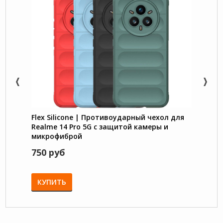
Flex Silicone | Противоударный чехол для
Trans
Realme 14 Pro 5G с защитой камеры и
под м
микрофиброй
Pro 5
750 руб
780 
КУПИТЬ
КУП