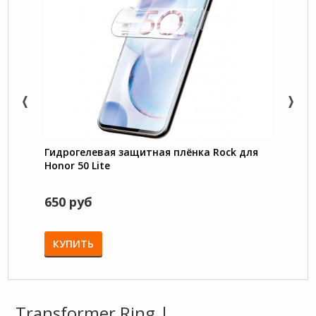
Гидрогелевая защитная плёнка Rock для
Trans
Honor 50 Lite
под м
Lite /
650 руб
780 
КУПИТЬ
КУП
Transformer Ring |