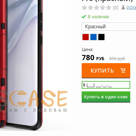
[0]
0 От
В наличии
Красный
Цена:
780
РУБ
850 руб
КУПИТЬ
Купить в один клик