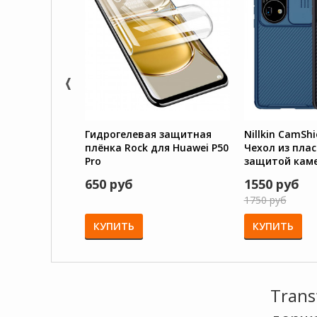
Гидрогелевая защитная
Nillkin CamShi
плёнка Rock для Huawei P50
Чехол из плас
Pro
защитой кам
Huawei P50 Pr
650 руб
1550 руб
1750 руб
КУПИТЬ
КУПИТЬ
Trans