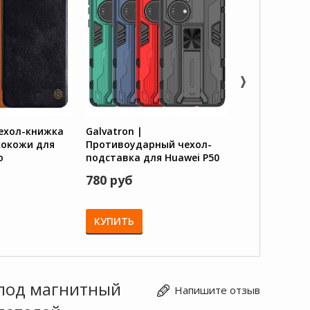
 Чехол-книжка
Galvatron |
Retro Book |
кокожи для
Противоударный чехол-
чехол книжка
o
подставка для Huawei P50
Premium эко
Pro с защитой камеры
Huawei P50 Pr
780 руб
950 руб
КУПИТЬ
КУПИТЬ
 под магнитный
Напишите отзыв