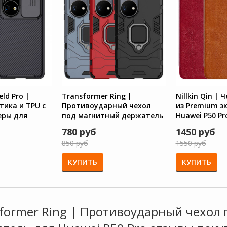
eld Pro |
Transformer Ring |
Nillkin Qin |
тика и TPU с
Противоударный чехол
из Premium э
еры для
под магнитный держатель
Huawei P50 Pr
o
для Huawei P50 Pro
780 руб
1450 руб
850 руб
1550 руб
КУПИТЬ
КУПИТЬ
former Ring | Противоударный чехол