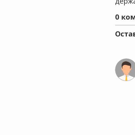
держа
0
ком
Оста