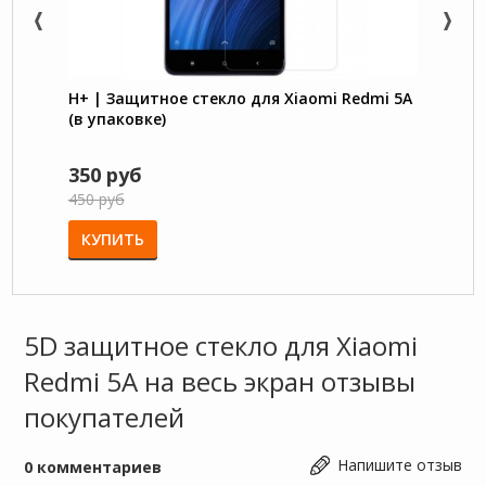
H+ | Защитное стекло для Xiaomi Redmi 5A
5D за
(в упаковке)
на ве
350 руб
450 
450 руб
550 р
КУПИТЬ
КУП
5D защитное стекло для Xiaomi
Redmi 5A на весь экран отзывы
покупателей
Напишите отзыв
0
комментариев