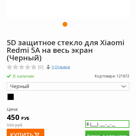
5D защитное стекло для Xiaomi
Redmi 5A на весь экран
(Черный)
[0]
0 Отзывов
В наличии
Код товара:
121872
Черный
Цена:
450
РУБ
550 руб
КУПИТЬ
Купить в один клик