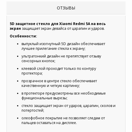
ОТЗЫВЫ
5D защитное стекло для Xiaomi Redmi 5A на весь
экран
защищает экран девайса от царапин и ударов.
Особенности:
выпуклый изогнутный 5D дизайн обеспечивает
лучшее прилегание стекла к экрану;
ультратонкий дизайн не препятствует отзыву
сенсорных кнопок;
клеевой слой проходит только по контуру
протектора;
прозрачное в центре стекло обеспечивает
качественную и четкую картинку;
в протекторе предусмотрены все необходимые
функциональные вырезы;
стекло защищает экран от ударов, царапин, сколов и
потертостей;
олеофобное покрытие не позволяет следам от
пальцев оставаться на дисплее.