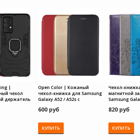
ing |
Open Color | Кожаный
Чехол-книжка
ный чехол
чехол-книжка для Samsung
магнитной за
ый держатель
Galaxy A52 / A52s с
Samsung Galax
alaxy A52 /
функцией подставки и
600 руб
820 руб
магнитом
КУПИТЬ
КУПИТЬ