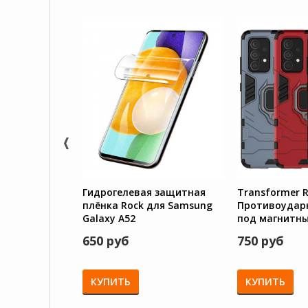
Гидрогелевая защитная
Transformer R
плёнка Rock для Samsung
Противоудар
Galaxy A52
под магнитн
для Samsung G
650 руб
750 руб
A52s
КУПИТЬ
КУПИТЬ