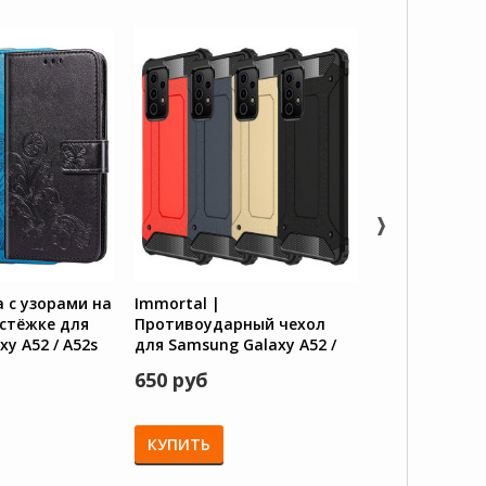
 с узорами на
Immortal |
Gallant | Гл
стёжке для
Противоударный чехол
книжка / кош
y A52 / A52s
для Samsung Galaxy A52 /
Samsung Galax
A52s
кнопкой
650 руб
780 руб
КУПИТЬ
КУПИТЬ