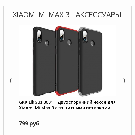
XIAOMI MI MAX 3 - АКСЕССУАРЫ
GKK LikGus 360° | Двухсторонний чехол для
RosCa
Xiaomi Mi Max 3 с защитными вставками
Mi Ma
799 руб
550 
790 р