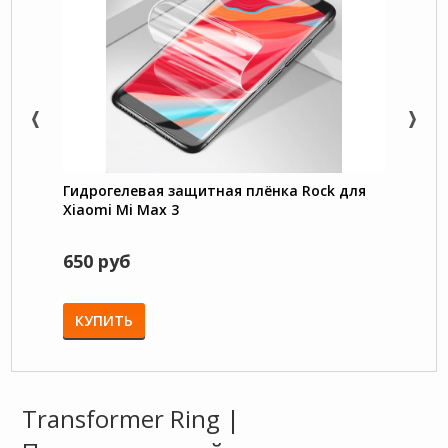
Гидрогелевая защитная плёнка Rock для
GKK L
Xiaomi Mi Max 3
Xiaom
650 руб
799 
КУПИТЬ
КУП
Transformer Ring |